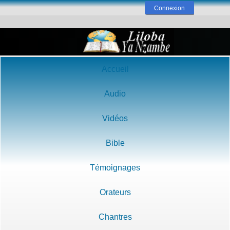
Connexion
Accueil
Audio
Vidéos
Bible
Témoignages
Orateurs
Chantres