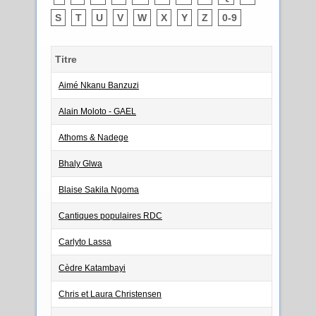
S
T
U
V
W
X
Y
Z
0-9
Titre
Aimé Nkanu Banzuzi
Alain Moloto - GAEL
Athoms & Nadege
Bhaly Glwa
Blaise Sakila Ngoma
Cantiques populaires RDC
Carlyto Lassa
Cèdre Katambayi
Chris et Laura Christensen