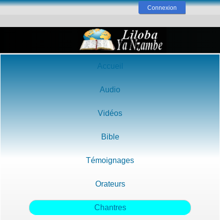
Connexion
Accueil
Audio
Vidéos
Bible
Témoignages
Orateurs
Chantres