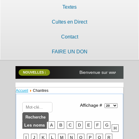
Textes
Cultes en Direct
Contact
FAIRE UN DON
Bienvenue sur www.lilobayanzam
NOUVELLES :
Accueil
Chantres
Affichage #
Les noms
A
B
C
D
E
F
G
H
I
J
K
L
M
N
O
P
Q
R