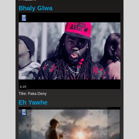
Bhaly Glwa
4:20
Titre: Paka Deny
Eh Yawhe