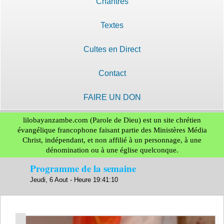
Chantres
Textes
Cultes en Direct
Contact
FAIRE UN DON
lilobayanzambe.com (Parole de Dieu) est un site chrétien
évangélique francophone faisant partie des Ministères Média
Christ, indépendant, et non affilié à un personnage, à une
dénomination ou à une église quelconque.
Programme de la semaine
Jeudi, 6 Aout - Heure 19:41:12