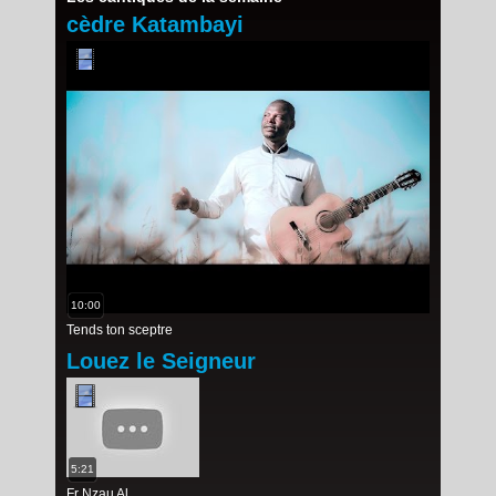
cèdre Katambayi
10:00
Tends ton sceptre
Louez le Seigneur
5:21
Fr Nzau Al