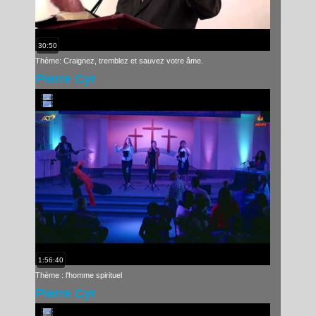
30:50
Thème: Craignez, tremblez et sauvez votre âme.
Pierre Cyr
1:56:40
Thème : l'homme spirituel
Pierre Cyr