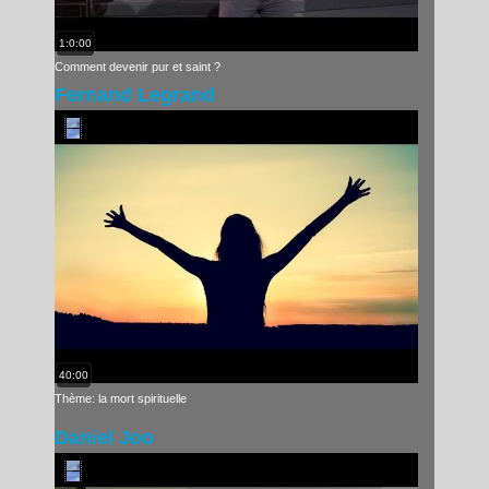
1:0:00
Comment devenir pur et saint ?
Fernand Legrand
40:00
Thème: la mort spirituelle
Daniel Joo