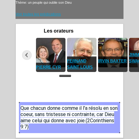
Thème: un peuple qui oublie son Dieu
Voir toutes les prédications
Les orateurs
JIM
FERNAND
IRVIN BAXTER
SWA
DANIEL JOO
PIERRE CYR
SAINT LOUIS
Verset du jour
Que chacun donne comme il l'a résolu en son
coeur, sans tristesse ni contrainte; car Dieu
aime celui qui donne avec joie.(2Corinthiens
9:7)