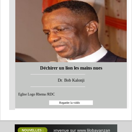
Déchirer un lion les mains nues
Dr. Bob Kalonji
Eglise Logo Rhema /RDC
Bienvenue sur www.lilobayanzambe.com! -
- - -"Allez, prêc
NOUVELLES :