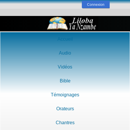
Connexion
Accueil
Audio
Vidéos
Bible
Témoignages
Orateurs
Chantres