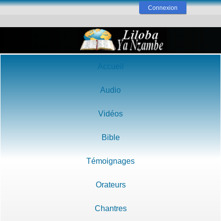
Connexion
Accueil
Audio
Vidéos
Bible
Témoignages
Orateurs
Chantres