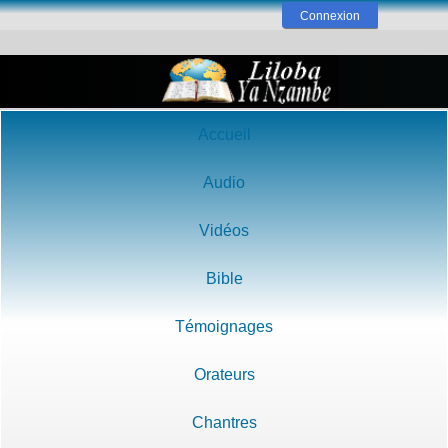
Connexion
Accueil
Audio
Vidéos
Bible
Témoignages
Orateurs
Chantres