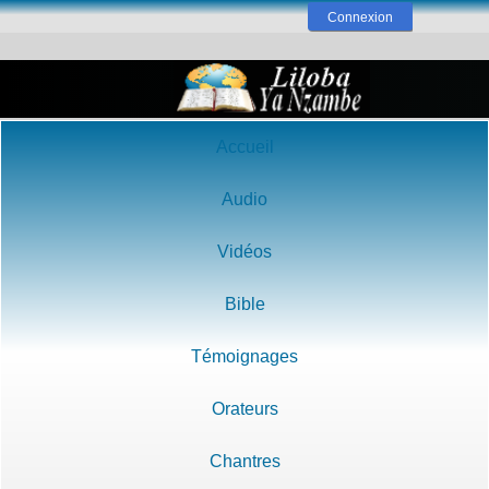
Connexion
Accueil
Audio
Vidéos
Bible
Témoignages
Orateurs
Chantres