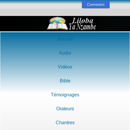
Connexion
Accueil
Audio
Vidéos
Bible
Témoignages
Orateurs
Chantres